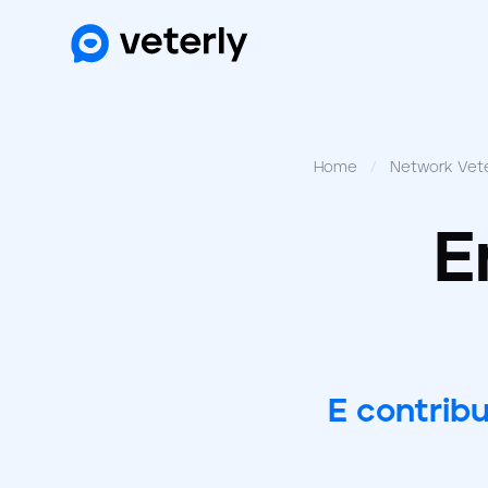
Home
/
Network Vete
E
E contribu