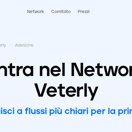
Network
Comitato
Prezzi
rly
/
Adesione
ntra nel Netwo
Veterly
isci a flussi più chiari per la pr