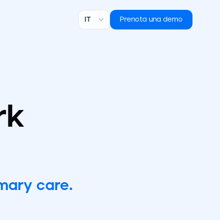
Lingua
Prenota una demo
rk
imary care.