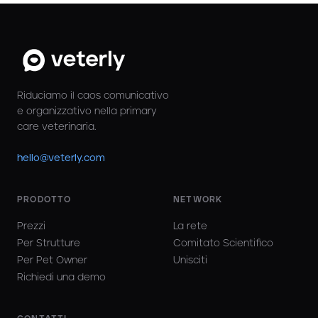
Riduciamo il caos comunicativo
e organizzativo nella primary
care veterinaria.
hello@veterly.com
PRODOTTO
NETWORK
Prezzi
La rete
Per Strutture
Comitato Scientifico
Per Pet Owner
Unisciti
Richiedi una demo